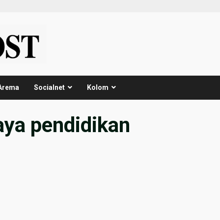
Arema
Socialnet
Kolom
aya pendidikan