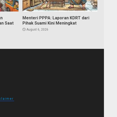
an
Menteri PPPA: Laporan KDRT dari
an Saat
Pihak Suami Kini Meningkat
August 6, 2026
claimer