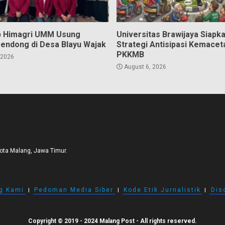
b Himagri UMM Usung
Universitas Brawijaya Siapk
Mendong di Desa Blayu Wajak
Strategi Antisipasi Kemacet
PKKMB
 2026
August 6, 2026
Kota Malang, Jawa Timur.
g Kami
I
Pedoman Media Siber
I
Kode Etik Jurnalistik
I
Dis
Copyright © 2019 - 2024 Malang Post - All rights reserved.