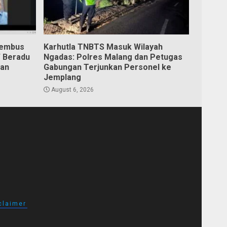
Tembus
Karhutla TNBTS Masuk Wilayah
W Beradu
Ngadas: Polres Malang dan Petugas
kan
Gabungan Terjunkan Personel ke
Jemplang
August 6, 2026
claimer