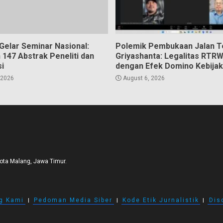
Gelar Seminar Nasional:
Polemik Pembukaan Jalan 
 147 Abstrak Peneliti dan
Griyashanta: Legalitas RTR
i
dengan Efek Domino Kebija
 2026
August 6, 2026
Kota Malang, Jawa Timur.
g Kami
I
Pedoman Media Siber
I
Kode Etik Jurnalistik
I
Dis