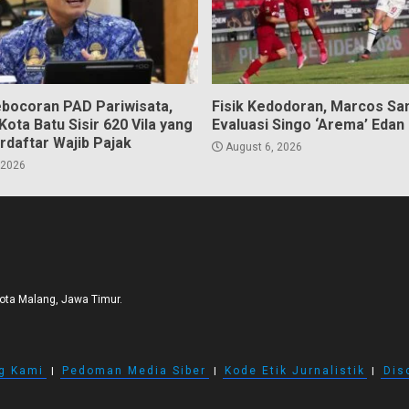
bocoran PAD Pariwisata,
Fisik Kedodoran, Marcos Sa
ota Batu Sisir 620 Vila yang
Evaluasi Singo ‘Arema’ Edan
rdaftar Wajib Pajak
August 6, 2026
 2026
Kota Malang, Jawa Timur.
g Kami
I
Pedoman Media Siber
I
Kode Etik Jurnalistik
I
Dis