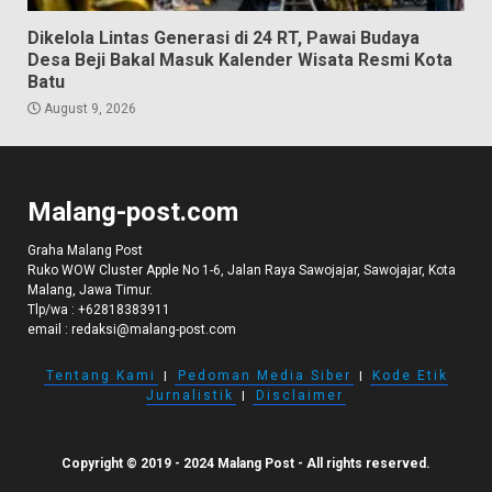
Dikelola Lintas Generasi di 24 RT, Pawai Budaya
Desa Beji Bakal Masuk Kalender Wisata Resmi Kota
Batu
August 9, 2026
Malang-post.com
Graha Malang Post
Ruko WOW Cluster Apple No 1-6, Jalan Raya Sawojajar, Sawojajar, Kota
Malang, Jawa Timur.
Tlp/wa :
+62818383911
email :
redaksi@malang-post.com
Tentang Kami
I
Pedoman Media Siber
I
Kode Etik
Jurnalistik
I
Disclaimer
Copyright © 2019 - 2024 Malang Post - All rights reserved.