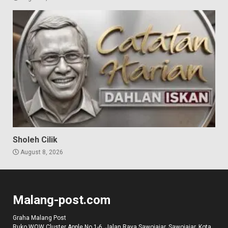
Sholeh Cilik
August 8, 2026
Malang-post.com
Graha Malang Post
Ruko WOW Cluster Apple No 1-6, Jalan Raya Sawojajar, Sawojajar, Kota