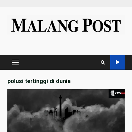
Skip
to
content
PRIMARY
MENU
polusi tertinggi di dunia