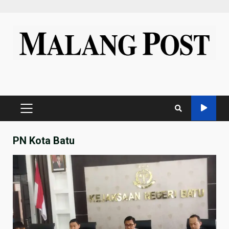
Skip
to
content
PRIMARY
MENU
PN Kota Batu