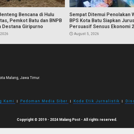
Benteng Bencana di Hulu
Sempat Ditemui Penolakan 
tas, Pemkot Batu dan BNPB
BPS Kota Batu Siapkan Juru
 Destana Giripurno
Persuasif Sensus Ekonomi 
 2026
August 5, 2026
Kota Malang, Jawa Timur.
g Kami
I
Pedoman Media Siber
I
Kode Etik Jurnalistik
I
Dis
Copyright © 2019 - 2024 Malang Post - All rights reserved.