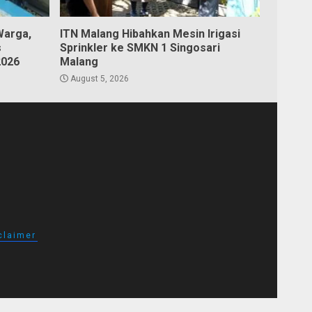
Warga,
ITN Malang Hibahkan Mesin Irigasi
s
Sprinkler ke SMKN 1 Singosari
2026
Malang
August 5, 2026
claimer