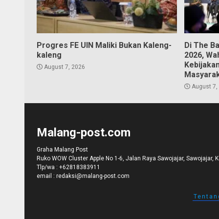
Progres FE UIN Maliki Bukan Kaleng-
Di The B
kaleng
2026, Wa
Kebijaka
August 7, 2026
Masyara
August 7,
Malang-post.com
Graha Malang Post
Ruko WOW Cluster Apple No 1-6, Jalan Raya Sawojajar, Sawojajar, 
Tlp/wa :
+62818383911
email :
redaksi@malang-post.com
Tentan