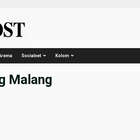
Arema
Socialnet
Kolom
g Malang