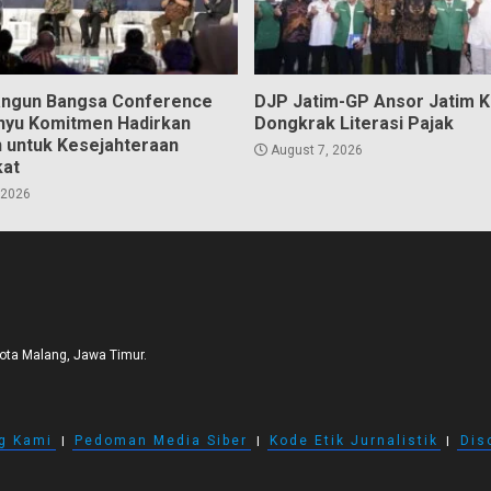
angun Bangsa Conference
DJP Jatim-GP Ansor Jatim 
hyu Komitmen Hadirkan
Dongkrak Literasi Pajak
n untuk Kesejahteraan
August 7, 2026
kat
 2026
Kota Malang, Jawa Timur.
g Kami
I
Pedoman Media Siber
I
Kode Etik Jurnalistik
I
Dis