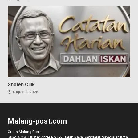
Sholeh Cilik
August 8, 2026
Malang-post.com
Graha Malang Post
Ruko WOW Cluster Apple No 1-6, Jalan Raya Sawojajar, Sawojajar, Kota