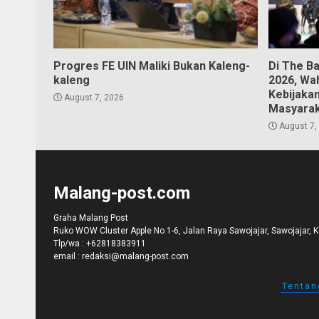
Progres FE UIN Maliki Bukan Kaleng-
Di The B
kaleng
2026, Wa
Kebijaka
August 7, 2026
Masyara
August 7,
Malang-post.com
Graha Malang Post
Ruko WOW Cluster Apple No 1-6, Jalan Raya Sawojajar, Sawojajar, 
Tlp/wa :
+62818383911
email :
redaksi@malang-post.com
Tentan