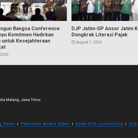
angun Bangsa Conference
DJP Jatim-GP Ansor Jatim 
hyu Komitmen Hadirkan
Dongkrak Literasi Pajak
n untuk Kesejahteraan
August 7, 2026
kat
 2026
Kota Malang, Jawa Timur.
g Kami
I
Pedoman Media Siber
I
Kode Etik Jurnalistik
I
Dis