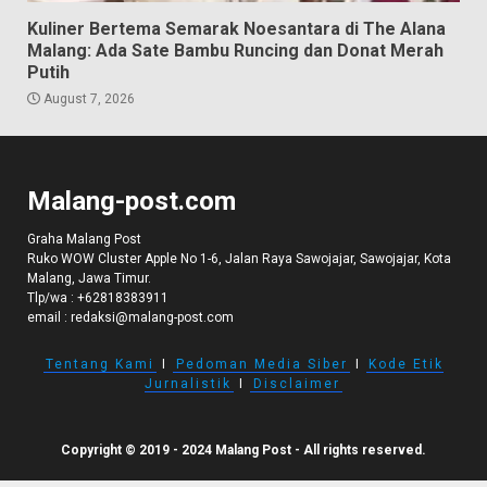
Kuliner Bertema Semarak Noesantara di The Alana
Malang: Ada Sate Bambu Runcing dan Donat Merah
Putih
August 7, 2026
Malang-post.com
Graha Malang Post
Ruko WOW Cluster Apple No 1-6, Jalan Raya Sawojajar, Sawojajar, Kota
Malang, Jawa Timur.
Tlp/wa :
+62818383911
email :
redaksi@malang-post.com
Tentang Kami
I
Pedoman Media Siber
I
Kode Etik
Jurnalistik
I
Disclaimer
Copyright © 2019 - 2024 Malang Post - All rights reserved.