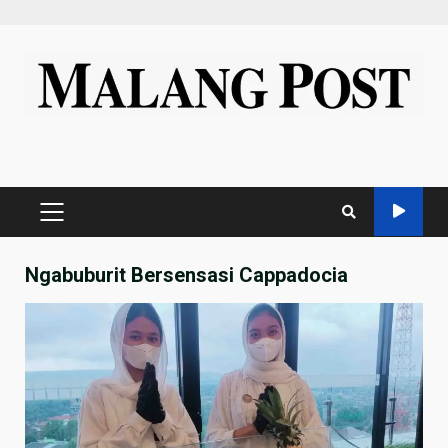
Skip
to
content
PRIMARY
MENU
Ngabuburit Bersensasi Cappadocia