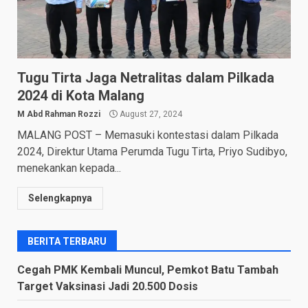
Tugu Tirta Jaga Netralitas dalam Pilkada
2024 di Kota Malang
M Abd Rahman Rozzi
August 27, 2024
MALANG POST – Memasuki kontestasi dalam Pilkada
2024, Direktur Utama Perumda Tugu Tirta, Priyo Sudibyo,
menekankan kepada...
Selengkapnya
BERITA TERBARU
Cegah PMK Kembali Muncul, Pemkot Batu Tambah
Target Vaksinasi Jadi 20.500 Dosis