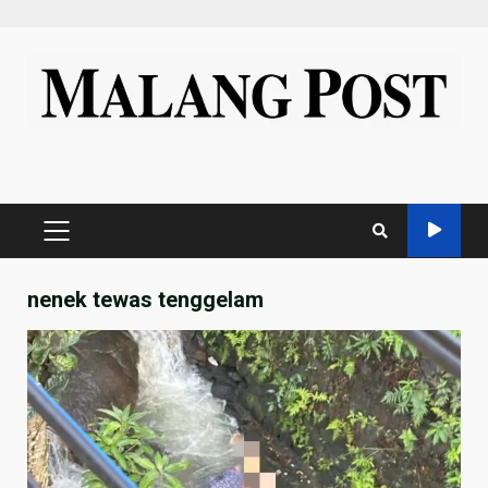
Skip
to
content
PRIMARY
MENU
nenek tewas tenggelam