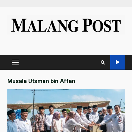
Skip
to
content
PRIMARY
MENU
Musala Utsman bin Affan