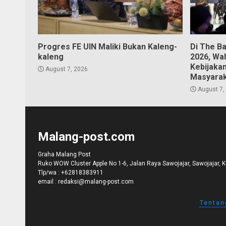
Progres FE UIN Maliki Bukan Kaleng-
Di The B
kaleng
2026, Wa
Kebijaka
August 7, 2026
Masyara
August 7,
Malang-post.com
Graha Malang Post
Ruko WOW Cluster Apple No 1-6, Jalan Raya Sawojajar, Sawojajar, 
Tlp/wa :
+62818383911
email :
redaksi@malang-post.com
Tentan