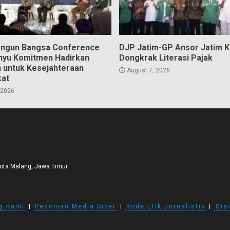
angun Bangsa Conference
DJP Jatim-GP Ansor Jatim 
hyu Komitmen Hadirkan
Dongkrak Literasi Pajak
n untuk Kesejahteraan
August 7, 2026
kat
 2026
Kota Malang, Jawa Timur.
g Kami
I
Pedoman Media Siber
I
Kode Etik Jurnalistik
I
Dis