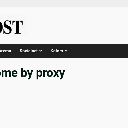
Arema
Socialnet
Kolom
me by proxy