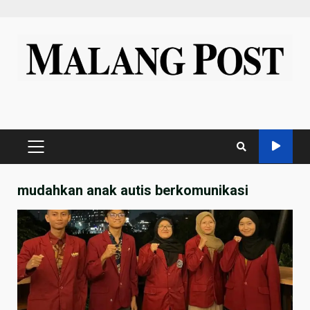
Skip
to
content
PRIMARY
MENU
mudahkan anak autis berkomunikasi