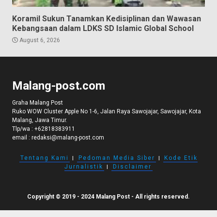
Koramil Sukun Tanamkan Kedisiplinan dan Wawasan
Kebangsaan dalam LDKS SD Islamic Global School
August 6, 2026
Malang-post.com
Graha Malang Post
Ruko WOW Cluster Apple No 1-6, Jalan Raya Sawojajar, Sawojajar, Kota
Malang, Jawa Timur.
Tlp/wa :
+62818383911
email :
redaksi@malang-post.com
Tentang Kami
I
Pedoman Media Siber
I
Kode Etik
Jurnalistik
I
Disclaimer
Copyright © 2019 - 2024 Malang Post - All rights reserved.