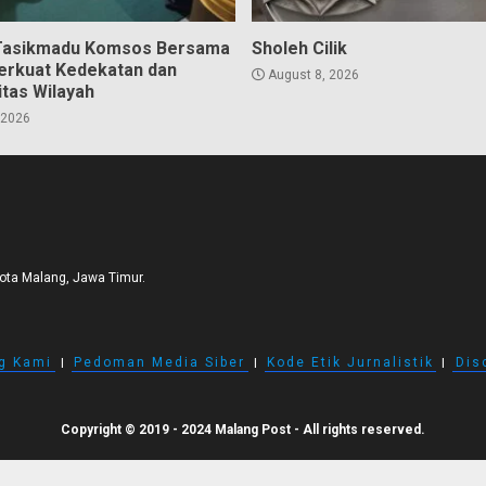
Tasikmadu Komsos Bersama
Sholeh Cilik
erkuat Kedekatan dan
August 8, 2026
itas Wilayah
 2026
Kota Malang, Jawa Timur.
g Kami
I
Pedoman Media Siber
I
Kode Etik Jurnalistik
I
Dis
Copyright © 2019 - 2024 Malang Post - All rights reserved.