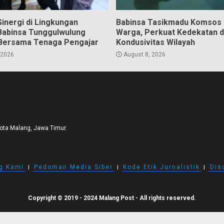
inergi di Lingkungan
Babinsa Tasikmadu Komsos
Babinsa Tunggulwulung
Warga, Perkuat Kedekatan 
Bersama Tenaga Pengajar
Kondusivitas Wilayah
 2026
August 8, 2026
Kota Malang, Jawa Timur.
g Kami
I
Pedoman Media Siber
I
Kode Etik Jurnalistik
I
Dis
Copyright © 2019 - 2024 Malang Post - All rights reserved.