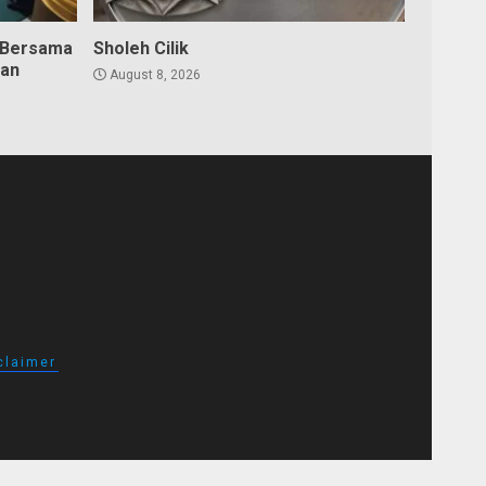
 Bersama
Sholeh Cilik
dan
August 8, 2026
claimer