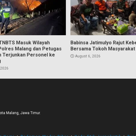
 TNBTS Masuk Wilayah
Babinsa Jatimulyo Rajut Ke
Polres Malang dan Petugas
Bersama Tokoh Masyarakat
 Terjunkan Personel ke
August 6, 2026
g
 2026
Kota Malang, Jawa Timur.