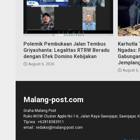
Polemik Pembukaan Jalan Tembus
Karhutla
Griyashanta: Legalitas RTRW Beradu
Ngadas: 
dengan Efek Domino Kebijakan
Gabungan
Jemplan
August 6, 2026
August 6,
Malang-post.com
Graha Malang Post
Ruko WOW Cluster Apple No 1-6, Jalan Raya Sawojajar, Sawojajar, 
Tlp/wa :
+62818383911
email :
redaksi@malang-post.com