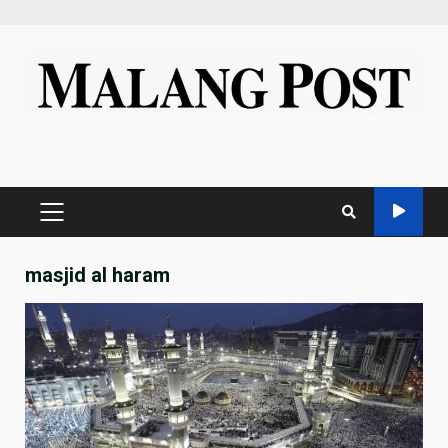
Skip
to
content
PRIMARY
MENU
masjid al haram