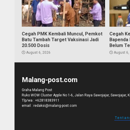
Cegah PMK Kembali Muncul, Pemkot
Cegah Ke
Batu Tambah Target Vaksinasi Jadi
Bapenda K
20.500 Dosis
Belum Te
August 6, 2026
August 6,
Malang-post.com
Graha Malang Post
Ruko WOW Cluster Apple No 1-6, Jalan Raya Sawojajar, Sawojajar, 
Tlp/wa :
+62818383911
email :
redaksi@malang-post.com
Tentan