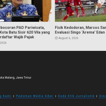
bocoran PAD Pariwisata,
Fisik Kedodoran, Marcos Sa
ota Batu Sisir 620 Vila yang
Evaluasi Singo ‘Arema’ Edan
rdaftar Wajib Pajak
August 6, 2026
 2026
Kota Malang, Jawa Timur.
g Kami
I
Pedoman Media Siber
I
Kode Etik Jurnalistik
I
Dis