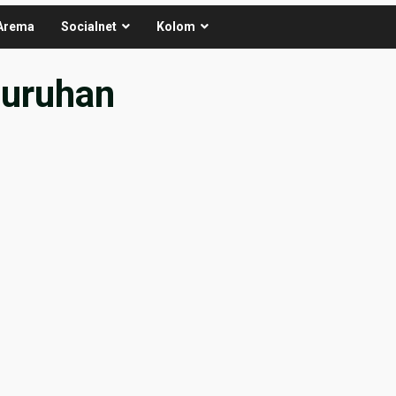
Arema
Socialnet
Kolom
juruhan