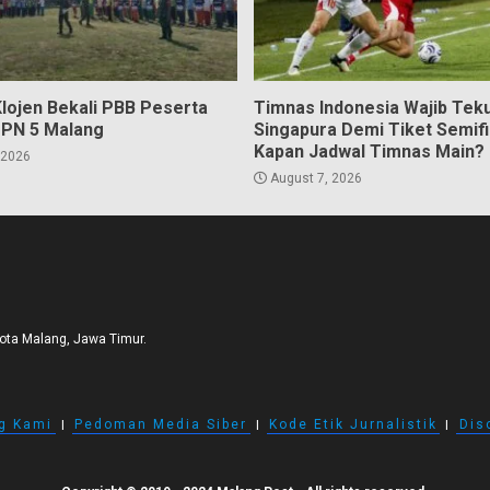
Klojen Bekali PBB Peserta
Timnas Indonesia Wajib Tek
PN 5 Malang
Singapura Demi Tiket Semifi
Kapan Jadwal Timnas Main?
 2026
August 7, 2026
Kota Malang, Jawa Timur.
g Kami
I
Pedoman Media Siber
I
Kode Etik Jurnalistik
I
Dis