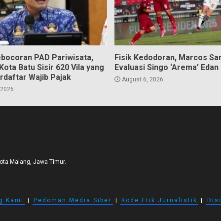
bocoran PAD Pariwisata,
Fisik Kedodoran, Marcos Sa
ota Batu Sisir 620 Vila yang
Evaluasi Singo ‘Arema’ Edan
rdaftar Wajib Pajak
August 6, 2026
 2026
Kota Malang, Jawa Timur.
g Kami
I
Pedoman Media Siber
I
Kode Etik Jurnalistik
I
Dis