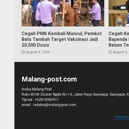
Cegah PMK Kembali Muncul, Pemkot
Cegah Ke
Batu Tambah Target Vaksinasi Jadi
Bapenda K
20.500 Dosis
Belum Te
August 6, 2026
August 6,
Malang-post.com
Graha Malang Post
Ruko WOW Cluster Apple No 1-6, Jalan Raya Sawojajar, Sawojajar, 
Tlp/wa :
+62818383911
email :
redaksi@malang-post.com
Tentan