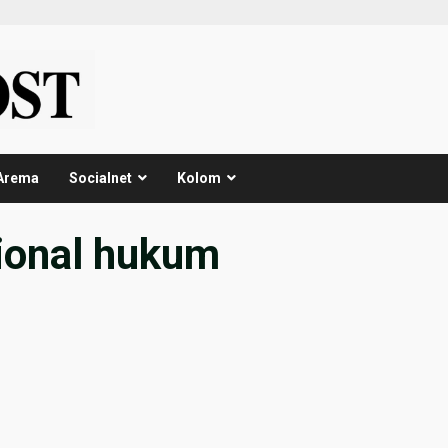
Arema
Socialnet
Kolom
sional hukum