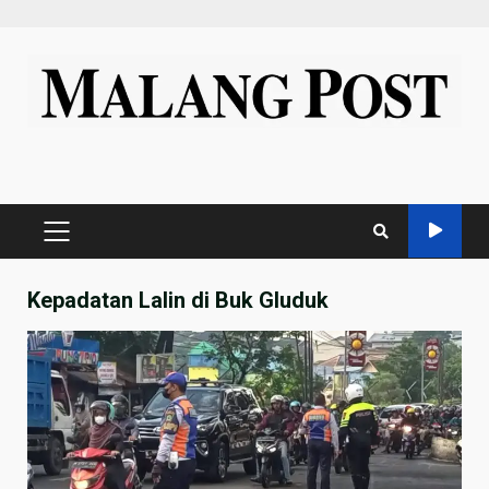
Skip
to
content
PRIMARY
MENU
Kepadatan Lalin di Buk Gluduk