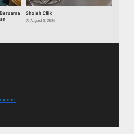
 Bersama
Sholeh Cilik
dan
August 8, 2026
claimer