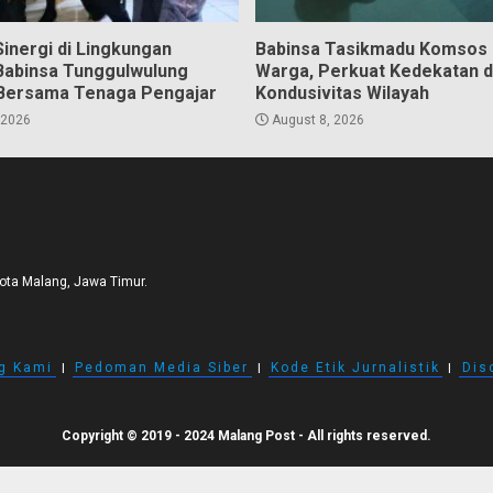
inergi di Lingkungan
Babinsa Tasikmadu Komsos
Babinsa Tunggulwulung
Warga, Perkuat Kedekatan 
Bersama Tenaga Pengajar
Kondusivitas Wilayah
 2026
August 8, 2026
Kota Malang, Jawa Timur.
g Kami
I
Pedoman Media Siber
I
Kode Etik Jurnalistik
I
Dis
Copyright © 2019 - 2024 Malang Post - All rights reserved.