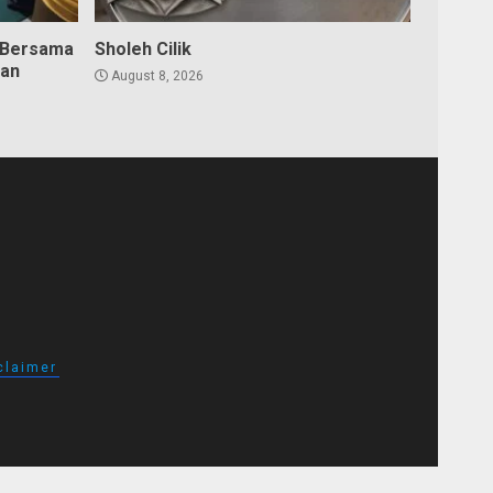
 Bersama
Sholeh Cilik
dan
August 8, 2026
claimer