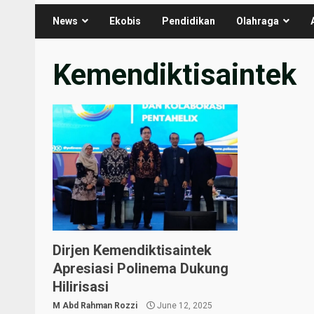
News
Ekobis
Pendidikan
Olahraga
Kemendiktisaintek
Dirjen Kemendiktisaintek
Apresiasi Polinema Dukung
Hilirisasi
M Abd Rahman Rozzi
June 12, 2025