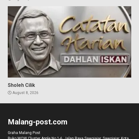
Sholeh Cilik
August 8, 2026
Malang-post.com
Graha Malang Post
Ruko WOW Cluster Apple No 1-6, Jalan Raya Sawojajar, Sawojajar, Kota