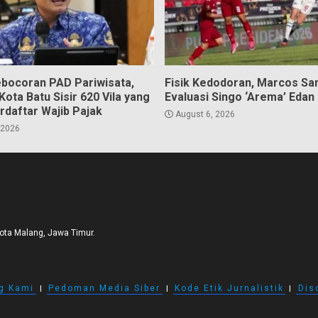
bocoran PAD Pariwisata,
Fisik Kedodoran, Marcos Sa
ota Batu Sisir 620 Vila yang
Evaluasi Singo ‘Arema’ Edan
rdaftar Wajib Pajak
August 6, 2026
 2026
Kota Malang, Jawa Timur.
g Kami
I
Pedoman Media Siber
I
Kode Etik Jurnalistik
I
Dis