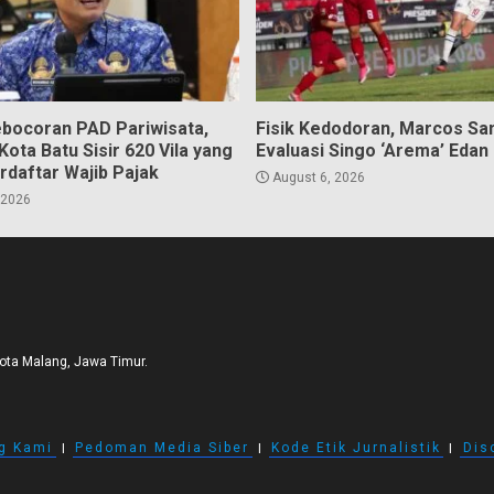
bocoran PAD Pariwisata,
Fisik Kedodoran, Marcos Sa
ota Batu Sisir 620 Vila yang
Evaluasi Singo ‘Arema’ Edan
rdaftar Wajib Pajak
August 6, 2026
 2026
Kota Malang, Jawa Timur.
g Kami
I
Pedoman Media Siber
I
Kode Etik Jurnalistik
I
Dis