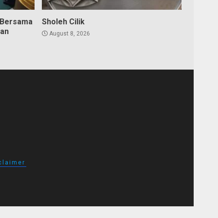
 Bersama
Sholeh Cilik
dan
August 8, 2026
claimer