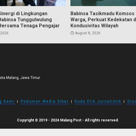
inergi di Lingkungan
Babinsa Tasikmadu Komsos
Babinsa Tunggulwulung
Warga, Perkuat Kedekatan 
Bersama Tenaga Pengajar
Kondusivitas Wilayah
 2026
August 8, 2026
Kota Malang, Jawa Timur.
g Kami
I
Pedoman Media Siber
I
Kode Etik Jurnalistik
I
Dis
Copyright © 2019 - 2024 Malang Post - All rights reserved.