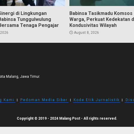
inergi di Lingkungan
Babinsa Tasikmadu Komsos
Babinsa Tunggulwulung
Warga, Perkuat Kedekatan 
Bersama Tenaga Pengajar
Kondusivitas Wilayah
 2026
August 8, 2026
Kota Malang, Jawa Timur.
g Kami
I
Pedoman Media Siber
I
Kode Etik Jurnalistik
I
Dis
Copyright © 2019 - 2024 Malang Post - All rights reserved.