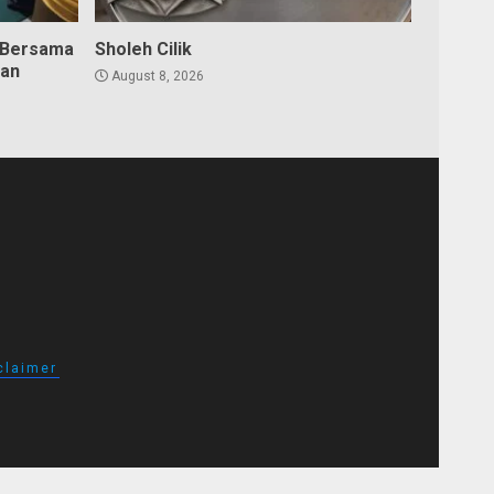
 Bersama
Sholeh Cilik
dan
August 8, 2026
claimer