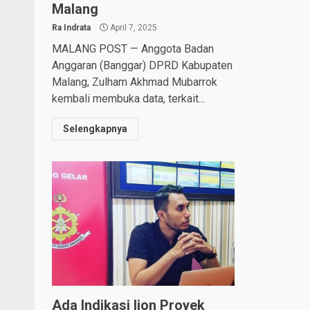
Malang
Ra Indrata
April 7, 2025
MALANG POST — Anggota Badan
Anggaran (Banggar) DPRD Kabupaten
Malang, Zulham Akhmad Mubarrok
kembali membuka data, terkait...
Selengkapnya
Ada Indikasi Ijon Proyek