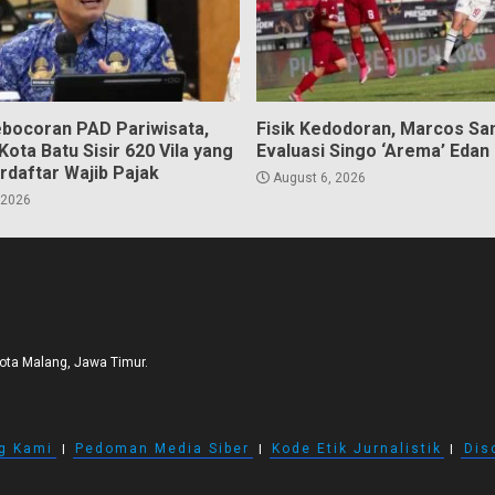
bocoran PAD Pariwisata,
Fisik Kedodoran, Marcos Sa
ota Batu Sisir 620 Vila yang
Evaluasi Singo ‘Arema’ Edan
rdaftar Wajib Pajak
August 6, 2026
 2026
Kota Malang, Jawa Timur.
g Kami
I
Pedoman Media Siber
I
Kode Etik Jurnalistik
I
Dis