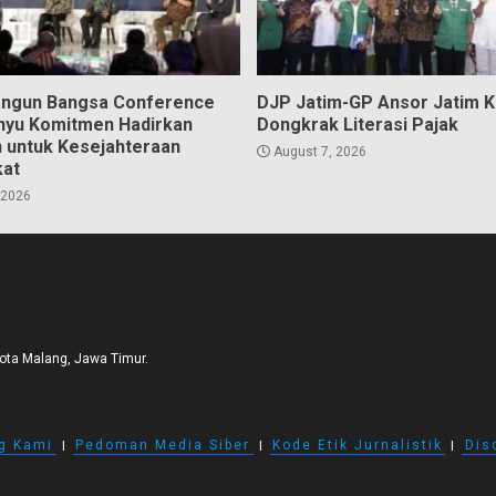
angun Bangsa Conference
DJP Jatim-GP Ansor Jatim 
hyu Komitmen Hadirkan
Dongkrak Literasi Pajak
n untuk Kesejahteraan
August 7, 2026
kat
 2026
Kota Malang, Jawa Timur.
g Kami
I
Pedoman Media Siber
I
Kode Etik Jurnalistik
I
Dis