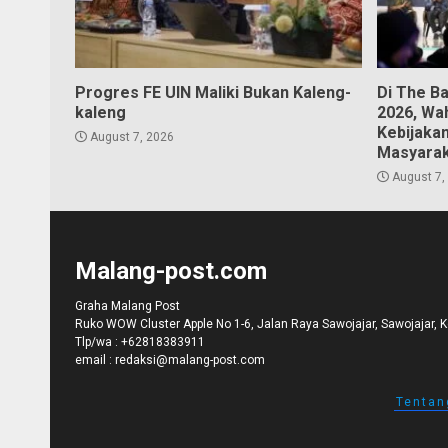
Progres FE UIN Maliki Bukan Kaleng-
Di The B
kaleng
2026, Wa
Kebijaka
August 7, 2026
Masyara
August 7,
Malang-post.com
Graha Malang Post
Ruko WOW Cluster Apple No 1-6, Jalan Raya Sawojajar, Sawojajar, 
Tlp/wa :
+62818383911
email :
redaksi@malang-post.com
Tentan