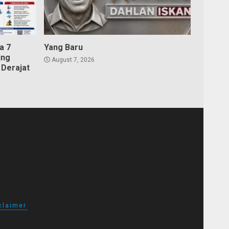
a 7
Yang Baru
ing
August 7, 2026
Derajat
claimer