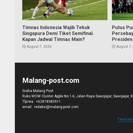
Timnas Indonesia Wajib Tekuk
Putus Pu
Singapura Demi Tiket Semifinal.
Persebay
Kapan Jadwal Timnas Main?
Presiden
August 7, 2026
August 7,
Malang-post.com
Graha Malang Post
Ruko WOW Cluster Apple No 1-6, Jalan Raya Sawojajar, Sawojajar, 
Tlp/wa :
+62818383911
email :
redaksi@malang-post.com
Tentan