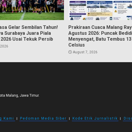
asa Gelar Sembilan Tahun!
Prakiraan Cuaca Malang Ray
a Surabaya Juara Piala
Agustus 2026: Puncak Bedid
 2026 Usai Tekuk Persib
Menyengat, Batu Tembus 13 
Celsius
 2026
August 7, 2026
Kota Malang, Jawa Timur.
g Kami
I
Pedoman Media Siber
I
Kode Etik Jurnalistik
I
Dis