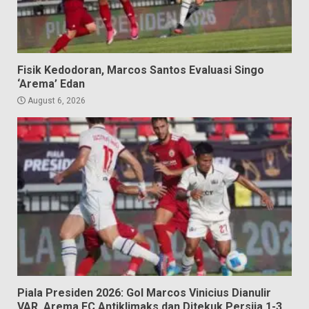
Fisik Kedodoran, Marcos Santos Evaluasi Singo
‘Arema’ Edan
August 6, 2026
Piala Presiden 2026: Gol Marcos Vinicius Dianulir
VAR, Arema FC Antiklimaks dan Ditekuk Persija 1-3