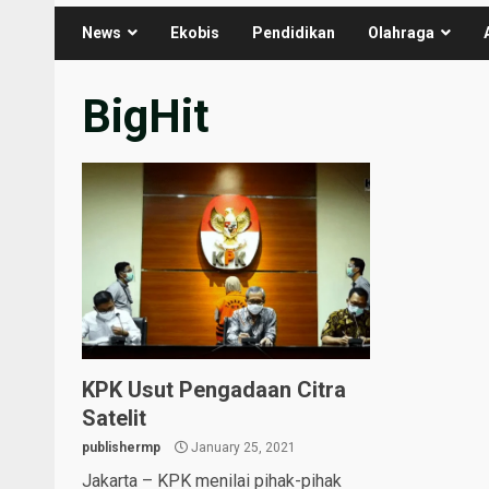
News
Ekobis
Pendidikan
Olahraga
BigHit
KPK Usut Pengadaan Citra
Satelit
publishermp
January 25, 2021
Jakarta – KPK menilai pihak-pihak