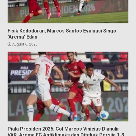
Fisik Kedodoran, Marcos Santos Evaluasi Singo
‘Arema’ Edan
August 6, 2026
Piala Presiden 2026: Gol Marcos Vinicius Dianulir
VAR, Arema FC Antiklimaks dan Ditekuk Persija 1-3