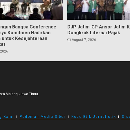
angun Bangsa Conference
DJP Jatim-GP Ansor Jatim 
hyu Komitmen Hadirkan
Dongkrak Literasi Pajak
n untuk Kesejahteraan
August 7, 2026
kat
 2026
Kota Malang, Jawa Timur.
g Kami
I
Pedoman Media Siber
I
Kode Etik Jurnalistik
I
Dis