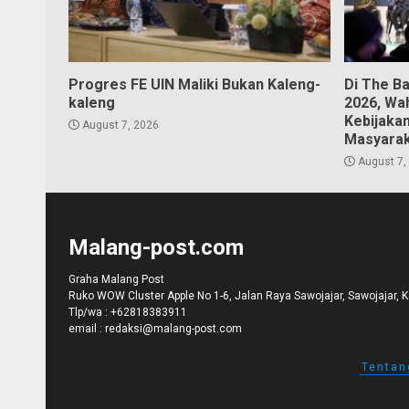
Progres FE UIN Maliki Bukan Kaleng-
Di The B
kaleng
2026, Wa
Kebijaka
August 7, 2026
Masyara
August 7,
Malang-post.com
Graha Malang Post
Ruko WOW Cluster Apple No 1-6, Jalan Raya Sawojajar, Sawojajar, 
Tlp/wa :
+62818383911
email :
redaksi@malang-post.com
Tentan