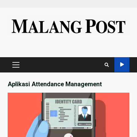
Skip
to
content
PRIMARY
MENU
Aplikasi Attendance Management