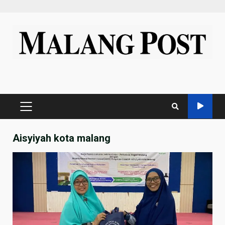
Skip
to
content
PRIMARY
MENU
Aisyiyah kota malang