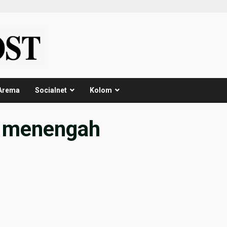
Arema
Socialnet
Kolom
n menengah