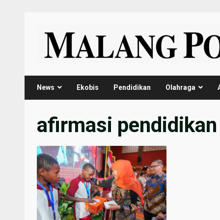
Skip
to
content
News
Ekobis
Pendidikan
Olahraga
afirmasi pendidika