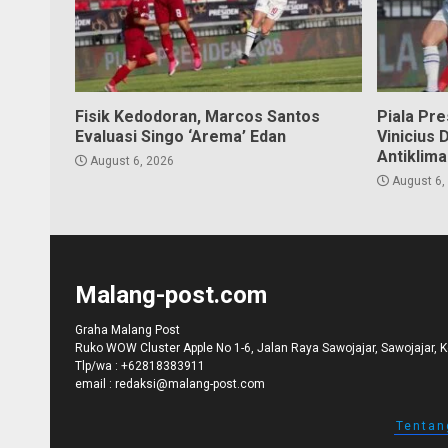
Fisik Kedodoran, Marcos Santos
Piala Pr
Evaluasi Singo ‘Arema’ Edan
Vinicius 
Antiklima
August 6, 2026
August 6,
Malang-post.com
Graha Malang Post
Ruko WOW Cluster Apple No 1-6, Jalan Raya Sawojajar, Sawojajar, 
Tlp/wa :
+62818383911
email :
redaksi@malang-post.com
Tentan