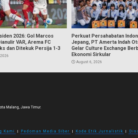
esiden 2026: Gol Marcos
Perkuat Persahabatan Indon
Dianulir VAR, Arema FC
Jepang, PT Amerta Indah Ot
ks dan Ditekuk Persija 1-3
Gelar Culture Exchange Ber
Ekonomi Sirkular
 2026
August 6, 2026
Kota Malang, Jawa Timur.
g Kami
I
Pedoman Media Siber
I
Kode Etik Jurnalistik
I
Dis