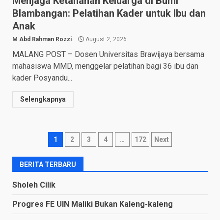
Menjaga Ketahanan Keluarga di Bumi
Blambangan: Pelatihan Kader untuk Ibu dan
Anak
M Abd Rahman Rozzi
August 2, 2026
MALANG POST – Dosen Universitas Brawijaya bersama
mahasiswa MMD, menggelar pelatihan bagi 36 ibu dan
kader Posyandu...
Selengkapnya
Posts
1
2
3
4
…
172
Next
navigation
BERITA TERBARU
Sholeh Cilik
Progres FE UIN Maliki Bukan Kaleng-kaleng