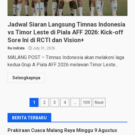
Jadwal Siaran Langsung Timnas Indonesia
vs Timor Leste di Piala AFF 2026: Kick-off
Sore Ini di RCTI dan Vision+
Ra Indrata
July 31, 2026
MALANG POST – Timnas Indonesia akan melakoni laga
kedua Grup A Piala AFF 2026 melawan Timor Leste...
Selengkapnya
Posts
1
2
3
4
…
109
Next
navigation
BERITA TERBARU
Prakiraan Cuaca Malang Raya Minggu 9 Agustus